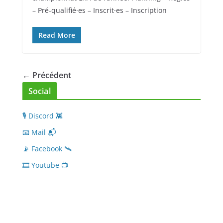
– Pré-qualifié·es – Inscrit·es – Inscription
Read More
← Précédent
Social
🎙 Discord 👾
📧 Mail 📬
📡 Facebook 🛰
🎞 Youtube 📺