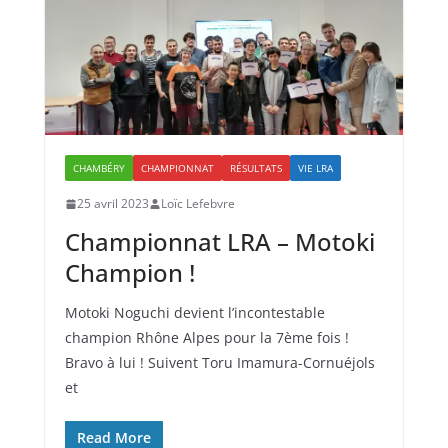
CHAMBÉRY
CHAMPIONNAT
RÉSULTATS
VIE LRA
25 avril 2023
Loïc Lefebvre
Championnat LRA – Motoki
Champion !
Motoki Noguchi devient l’incontestable
champion Rhône Alpes pour la 7ème fois !
Bravo à lui ! Suivent Toru Imamura-Cornuéjols
et
Read More