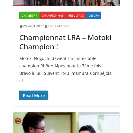
CHAMBÉRY
CHAMPIONNAT
RÉSULTATS
VIE LRA
25 avril 2023
Loïc Lefebvre
Championnat LRA – Motoki
Champion !
Motoki Noguchi devient l’incontestable
champion Rhône Alpes pour la 7ème fois !
Bravo à lui ! Suivent Toru Imamura-Cornuéjols
et
Read More