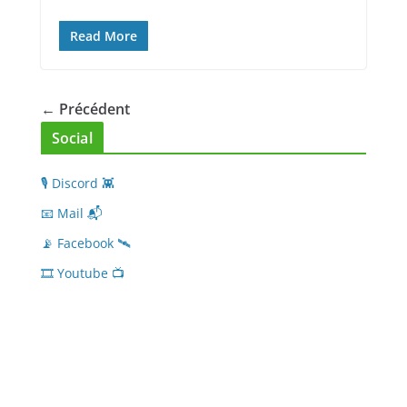
Read More
← Précédent
Social
🎙 Discord 👾
📧 Mail 📬
📡 Facebook 🛰
🎞 Youtube 📺