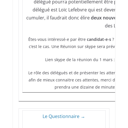
délégué pourra potentiellement être présent 
délégué est Loïc Lefebvre qui est devenu prés
cumuler, il faudrait donc élire
deux nouveaux d
des Loïc).
Êtes-vous intéressé-e par être
candidat-e-s
? Merci 
c’est le cas. Une Réunion sur skype sera prévue pou
Lien skype de la réunion du 1 mars :
https:
Le
rôle
des délégués et de pr
ésenter les attentes des
afin de mieux connaitre ces attentes, merci de remp
prendra une dizaine de minutes et ser
Le Questionnaire →