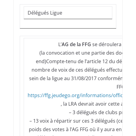
Délégués Ligue
L’
AG de la FFG
se déroulera le
17 
(la convocation et une partie des docume
end)Compte-tenu de l’article 12 du décomp
nombre de voix de ces délégués effectué sur 
sein de la ligue au 31/08/2017 conformément a
FFG :
https://ffg.jeudego.org/informations/officiel/
, la LRA devrait avoir cette année
– 3 délégués de clubs présen
– 13 voix à répartir sur ces 3 délégués (ce qui
poids des votes à l’AG FFG où il y aura en tout