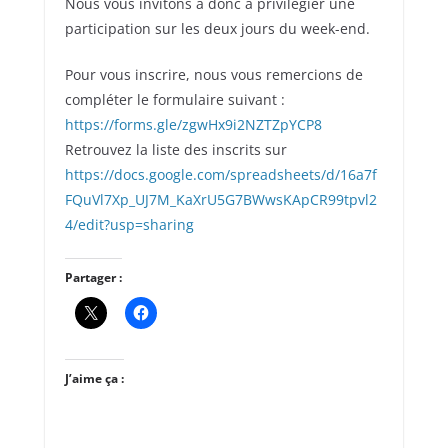
Nous vous invitons à donc à privilégier une
participation sur les deux jours du week-end.
Pour vous inscrire, nous vous remercions de
compléter le formulaire suivant :
https://forms.gle/zgwHx9i2NZTZpYCP8
Retrouvez la liste des inscrits sur
https://docs.google.com/spreadsheets/d/16a7f
FQuVl7Xp_UJ7M_KaXrU5G7BWwsKApCR99tpvl2
4/edit?usp=sharing
Partager :
J’aime ça :