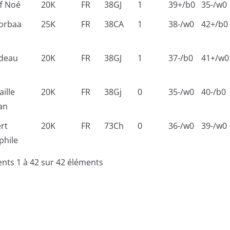
f Noé
20K
FR
38GJ
1
39+/b0
35-/w0
orbaa
25K
FR
38CA
1
38-/w0
42+/b0
deau
20K
FR
38GJ
1
37-/b0
41+/w0
aille
20K
FR
38Gj
0
35-/w0
40-/b0
an
rt
20K
FR
73Ch
0
36-/w0
39-/w0
phile
nts 1 à 42 sur 42 éléments