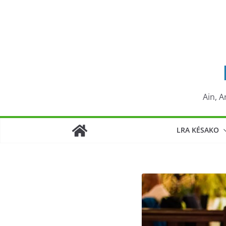
Passer
au
contenu
Ain, A
LRA KÉSAKO