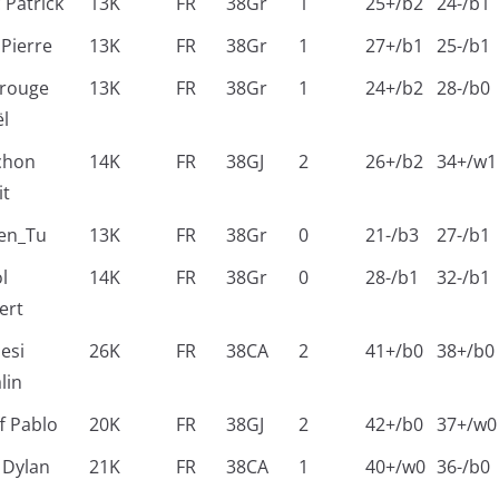
 Patrick
13K
FR
38Gr
1
25+/b2
24-/b1
 Pierre
13K
FR
38Gr
1
27+/b1
25-/b1
rouge
13K
FR
38Gr
1
24+/b2
28-/b0
l
chon
14K
FR
38GJ
2
26+/b2
34+/w1
it
ien_Tu
13K
FR
38Gr
0
21-/b3
27-/b1
l
14K
FR
38Gr
0
28-/b1
32-/b1
ert
esi
26K
FR
38CA
2
41+/b0
38+/b0
lin
f Pablo
20K
FR
38GJ
2
42+/b0
37+/w0
 Dylan
21K
FR
38CA
1
40+/w0
36-/b0