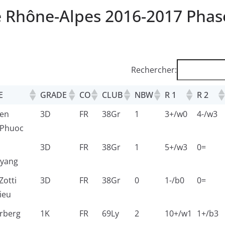
 Rhône-Alpes 2016-2017 Phase
Rechercher:
E
GRADE
CO
CLUB
NBW
R 1
R 2
en
3D
FR
38Gr
1
3+/w0
4-/w3
Phuoc
3D
FR
38Gr
1
5+/w3
0=
yang
Zotti
3D
FR
38Gr
0
1-/b0
0=
ieu
rberg
1K
FR
69Ly
2
10+/w1
1+/b3