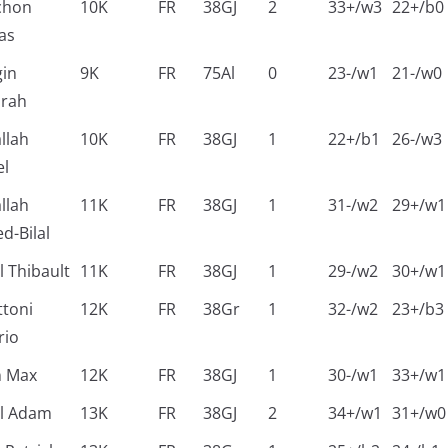
chon
10K
FR
38GJ
2
33+/w3
22+/b0
as
in
9K
FR
75Al
0
23-/w1
21-/w0
rah
llah
10K
FR
38GJ
1
22+/b1
26-/w3
el
llah
11K
FR
38GJ
1
31-/w2
29+/w1
d-Bilal
 Thibault
11K
FR
38GJ
1
29-/w2
30+/w1
ttoni
12K
FR
38Gr
1
32-/w2
23+/b3
rio
n Max
12K
FR
38GJ
1
30-/w1
33+/w1
l Adam
13K
FR
38GJ
2
34+/w1
31+/w0