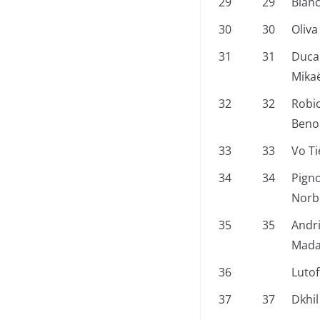
29
29
Blanc
30
30
Oliva
31
31
Duca
Mikaë
32
32
Robi
Beno
33
33
Vo T
34
34
Pigno
Norb
35
35
Andri
Mada
36
Lutof
37
37
Dkhil