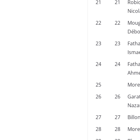
21
21
Robi
Nicol
22
22
Moug
Débo
23
23
Fatha
Isma
24
24
Fatha
Ahme
25
Morel
26
26
Gara
Naza
27
27
Billo
28
28
More