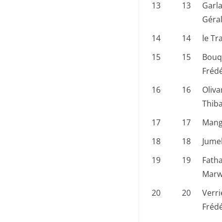
13
13
Garla
Géra
14
14
le Tr
15
15
Bouq
Frédé
16
16
Oliva
Thib
17
17
Mangi
18
18
Jume
19
19
Fatha
Mar
20
20
Verri
Frédé