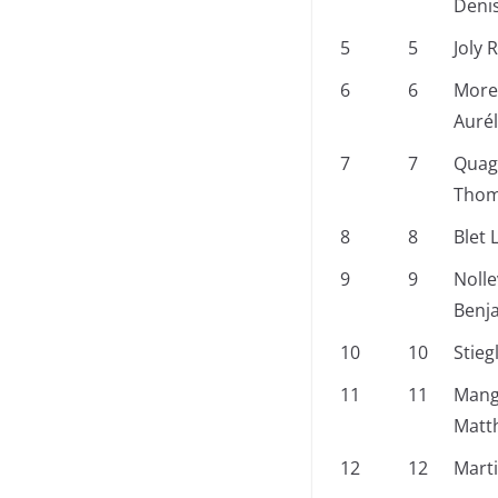
Deni
5
5
Joly 
6
6
More
Aurél
7
7
Quag
Tho
8
8
Blet 
9
9
Nolle
Benj
10
10
Stieg
11
11
Mang
Matt
12
12
Mart