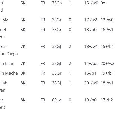
tti
5K
FR
73Ch
1
15+/w0
0=
ld
a_My
5K
FR
38Gr
0
17-/w2
12-/w0
uet
5K
FR
38Gr
0
13-/b0
16-/w1
ric
res-
7K
FR
38GJ
2
18+/w1
15+/b1
aud Diego
n Elian
7K
FR
38GJ
2
14+/b2
20+/w2
lin Macha
8K
FR
38Gr
1
16-/b1
19+/b1
llah
8K
FR
38GJ
1
20+/w0
18-/w1
wan
er
8K
FR
69Ly
0
19-/b0
17-/b2
ric