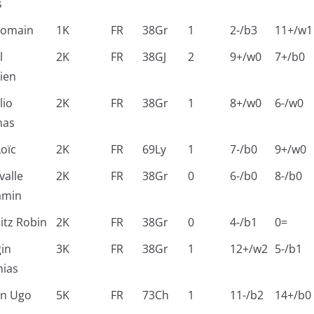
s
Romain
1K
FR
38Gr
1
2-/b3
11+/w1
l
2K
FR
38GJ
2
9+/w0
7+/b0
ien
lio
2K
FR
38Gr
1
8+/w0
6-/w0
mas
Loïc
2K
FR
69Ly
1
7-/b0
9+/w0
valle
2K
FR
38Gr
0
6-/b0
8-/b0
amin
litz Robin
2K
FR
38Gr
0
4-/b1
0=
in
3K
FR
38Gr
1
12+/w2
5-/b1
hias
in Ugo
5K
FR
73Ch
1
11-/b2
14+/b0