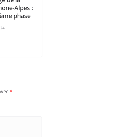
hone-Alpes :
ième phase
024
 avec
*