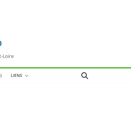
o
t-Loire
)
LIENS