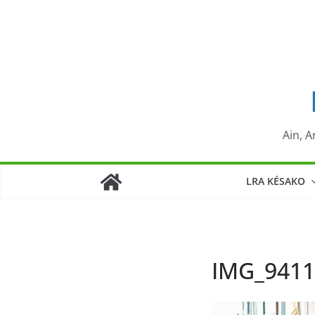
Passer
au
contenu
Ain, A
LRA KÉSAKO
IMG_9411