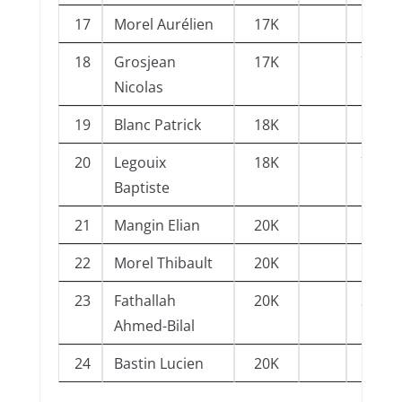
17
Morel Aurélien
17K
38GJ
18
Grosjean
17K
73Ch
Nicolas
19
Blanc Patrick
18K
38Gr
20
Legouix
18K
73Ch
Baptiste
21
Mangin Elian
20K
38Gr
22
Morel Thibault
20K
38GJ
23
Fathallah
20K
38CA
Ahmed-Bilal
24
Bastin Lucien
20K
38EB