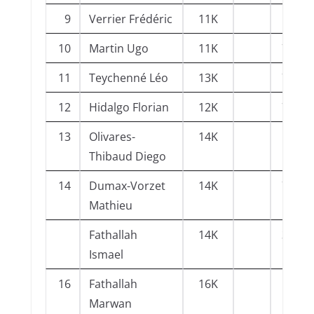
9
Verrier Frédéric
11K
69Ly
10
Martin Ugo
11K
73Ch
11
Teychenné Léo
13K
74An
12
Hidalgo Florian
12K
73Ch
13
Olivares-
14K
38GJ
Thibaud Diego
14
Dumax-Vorzet
14K
73Ch
Mathieu
Fathallah
14K
38CA
Ismael
16
Fathallah
16K
38GJ
Marwan