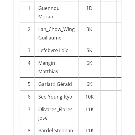
1
Guennou
1D
38Gr
Moran
2
Lan_Chow_Wing
3K
74An
Guillaume
3
Lefebvre Loïc
5K
38Gr
4
Mangin
5K
38GJ
Matthias
5
Garlatti Gérald
6K
73Ch
6
Seo Young-Kyo
10K
74An
7
Olivares_Flores
11K
38Gr
Jose
8
Bardel Stephan
11K
74An