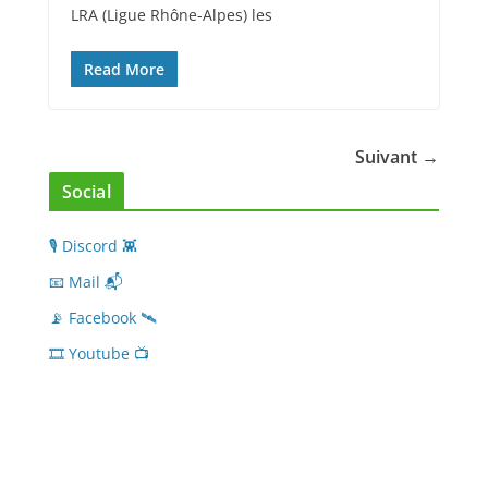
LRA (Ligue Rhône-Alpes) les
Read More
Suivant →
Social
🎙 Discord 👾
📧 Mail 📬
📡 Facebook 🛰
🎞 Youtube 📺