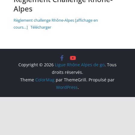
Alpes
Règlement challenge Rhône-Alpes [affichage en
cours…]
Télécharger
Copyright © 2026
Ligue Rhône Alpes de go
. Tous
droits réservés.
Theme
ColorMag
par ThemeGrill. Propulsé par
WordPress
.