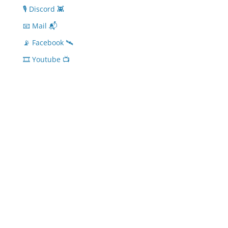
🎙 Discord 👾
📧 Mail 📬
📡 Facebook 🛰
🎞 Youtube 📺