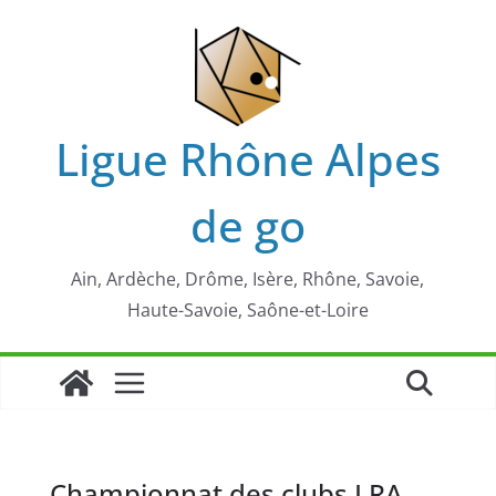
Passer
au
contenu
Ligue Rhône Alpes
de go
Ain, Ardèche, Drôme, Isère, Rhône, Savoie,
Haute-Savoie, Saône-et-Loire
Championnat des clubs LRA