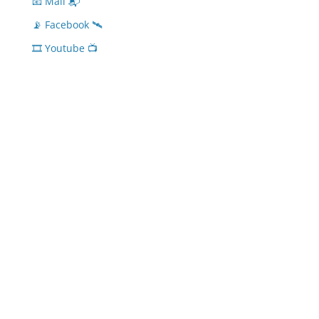
📧 Mail 📬
📡 Facebook 🛰
🎞 Youtube 📺