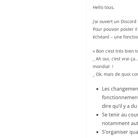
Hello tous,
j’ai ouvert un Discord 
Pour pouvoir poster il
échéant – une fonctio
« Bon c’est très bien t
_ Ah oui, c’est vrai ç
mondial !
_ Ok, mais de quoi co
Les changements
fonctionnement 
dire qu’il y a d
Se tenir au cou
notamment auto
S’organiser qua