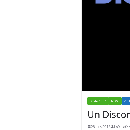
DÉMARCHES
NEWS
VIE 
Un Discord
28 juin 2018
Loïc Lefe