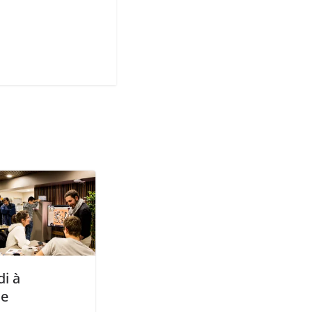
i à
le