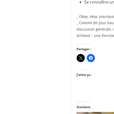
Se connaître un
_ Okay, okay, pourquoi
_ Comme dit plus haut
discussion générale, i
échéant – une fonction
Partager :
J’aime ça :
Similaire