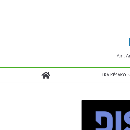
Passer
au
contenu
Ain, A
LRA KÉSAKO