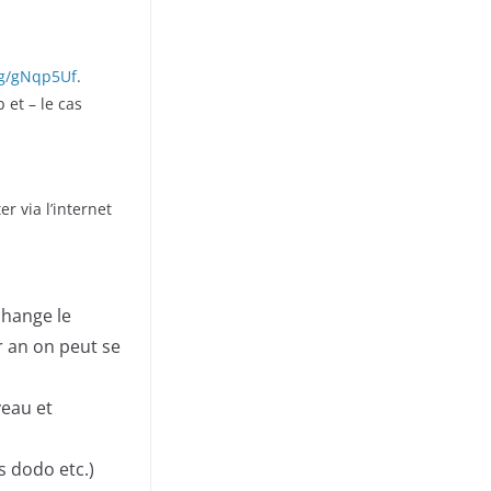
gg/gNqp5Uf
.
 et – le cas
r via l’internet
change le
r an on peut se
veau et
s dodo etc.)