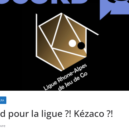
LRA
 pour la ligue ?! Kézaco ?!
bvre